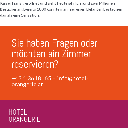
Kaiser Franz I. eröffnet und zieht heute jährlich rund zwei Millionen
Besucher an. Bereits 1800 konnte man hier einen Elefanten bestaunen –
damals eine Sensation.
Sie haben Fragen oder
möchten ein Zimmer
reservieren?
+43 1 3618165
–
info@hotel-
orangerie.at
HOTEL
ORANGERIE