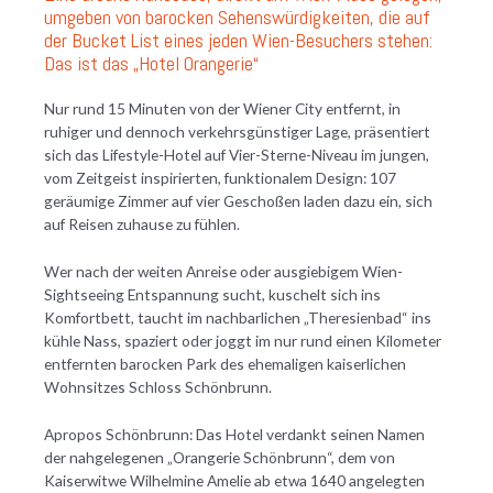
umgeben von barocken Sehenswürdigkeiten, die auf
der Bucket List eines jeden Wien-Besuchers stehen:
Das ist das „Hotel Orangerie“
Nur rund 15 Minuten von der Wiener City entfernt, in
ruhiger und dennoch verkehrsgünstiger Lage, präsentiert
sich das Lifestyle-Hotel auf Vier-Sterne-Niveau im jungen,
vom Zeitgeist inspirierten, funktionalem Design: 107
geräumige Zimmer auf vier Geschoßen laden dazu ein, sich
auf Reisen zuhause zu fühlen.
Wer nach der weiten Anreise oder ausgiebigem Wien-
Sightseeing Entspannung sucht, kuschelt sich ins
Komfortbett, taucht im nachbarlichen „Theresienbad“ ins
kühle Nass, spaziert oder joggt im nur rund einen Kilometer
entfernten barocken Park des ehemaligen kaiserlichen
Wohnsitzes Schloss Schönbrunn.
Apropos Schönbrunn: Das Hotel verdankt seinen Namen
der nahgelegenen „Orangerie Schönbrunn“, dem von
Kaiserwitwe Wilhelmine Amelie ab etwa 1640 angelegten