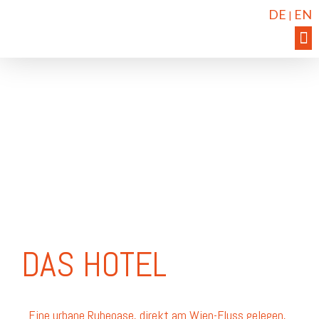
DE
EN
|
DAS HOTEL
Eine urbane Ruheoase, direkt am Wien-Fluss gelegen,