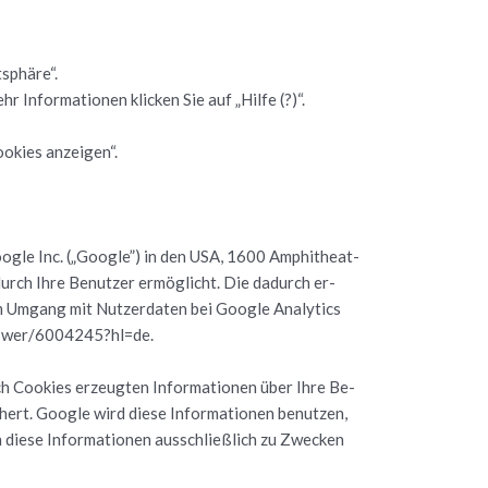
­sphä­re“.
r In­for­ma­tio­nen kli­cken Sie auf „Hilfe (?)“.
­kies an­zei­gen“.
Goog­le Inc. („Goog­le”) in den USA, 1600 Am­phi­theat­
ch Ihre Be­nut­zer er­mög­licht. Die da­durch er­
m Um­gang mit Nut­zer­da­ten bei Goog­le Ana­ly­tics
/answer/6004245?hl=de.
h Coo­kies er­zeug­ten In­for­ma­tio­nen über Ihre Be­
ert. Goog­le wird diese In­for­ma­tio­nen be­nut­zen,
diese In­for­ma­tio­nen aus­schlie­ß­lich zu Zwe­cken