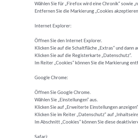
Wäh­len Sie für „Fire­fox wird eine Chro­nik“ sowie „nach
Ent­fer­nen Sie die Mar­kie­rung „Coo­kies ak­zep­tie­ren
In­ter­net Ex­plo­rer:
Öff­nen Sie den In­ter­net Ex­plo­rer.
Kli­cken Sie auf die Schalt­flä­che „Ex­tras“ und dann auf
Kli­cken Sie auf die Re­gis­ter­kar­te „Da­ten­schutz“.
Im Rei­ter „Coo­kies“ kön­nen Sie die Mar­kie­rung ent­f
Goog­le Chro­me:
Öff­nen Sie Goog­le Chro­me.
Wäh­len Sie „Ein­stel­lun­gen” aus.
Kli­cken Sie auf „Er­wei­ter­te Ein­stel­lun­gen an­zei­gen”
Kli­cken Sie im Rei­ter „Da­ten­schutz“ auf „In­halts­ein­s
Im Ab­schnitt „Coo­kies“ kön­nen Sie diese de­ak­ti­vie­r
Sa­fa­ri: