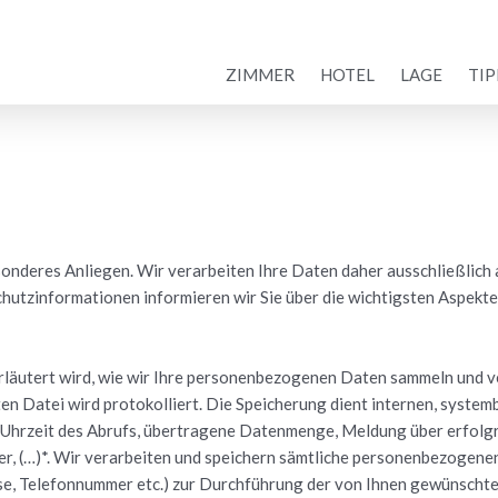
ZIMMER
HOTEL
LAGE
TIP
n­de­res An­lie­gen. Wir ver­ar­bei­ten Ihre Daten daher aus­schlie­ß­lich 
in­for­ma­tio­nen in­for­mie­ren wir Sie über die wich­tigs­ten As­pek­te
er­läu­tert wird, wie wir Ihre per­so­nen­be­zo­ge­nen Daten sam­meln und ve
n Datei wird pro­to­kol­liert. Die Spei­che­rung dient in­ter­nen, sys­tem­b
Uhr­zeit des Ab­rufs, über­tra­ge­ne Da­ten­men­ge, Mel­dung über er­folg­
r, (…)*. Wir ver­ar­bei­ten und spei­chern sämt­li­che per­so­nen­be­zo­g
e, Te­le­fon­num­mer etc.) zur Durch­füh­rung der von Ihnen ge­wünsch­te