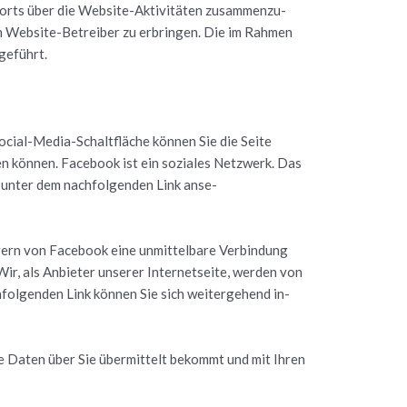
orts über die Web­site-Ak­ti­vi­tä­ten zu­sam­men­zu­
m Web­site-Be­trei­ber zu er­brin­gen. Die im Rah­men
ge­führt.
­ci­al-Media-Schalt­flä­che kön­nen Sie die Seite
den kön­nen. Face­book ist ein so­zia­les Netz­werk. Das
 unter dem nach­fol­gen­den Link an­se­
vern von Face­book eine un­mit­tel­ba­re Ver­bin­dung
, als An­bie­ter un­se­rer In­ter­net­sei­te, wer­den von
fol­gen­den Link kön­nen Sie sich wei­ter­ge­hend in­
ite Daten über Sie über­mit­telt be­kommt und mit Ihren