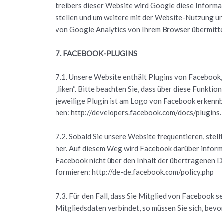
trei­bers die­ser Web­site wird Goog­le diese In­for­ma
stel­len und um wei­te­re mit der Web­site-Nut­zung un
von Goog­le Ana­ly­tics von Ihrem Brow­ser über­mit­t
7. FACE­BOOK-PLUGINS
7.1. Un­se­re Web­site ent­hält Plugins von Face­book
„liken“. Bitte be­ach­ten Sie, dass über diese Funk­tio
je­wei­li­ge Plu­gin ist am Logo von Face­book er­kenn
hen: http://developers.facebook.com/docs/plugins.
7.2. So­bald Sie un­se­re Web­site fre­quen­tie­ren, st
her. Auf die­sem Weg wird Face­book dar­über in­for­mier
Face­book nicht über den In­halt der über­tra­ge­nen Da
for­mie­ren: http://de-de.facebook.com/policy.php
7.3. Für den Fall, dass Sie Mit­glied von Face­book se
Mit­glieds­da­ten ver­bin­det, so müs­sen Sie sich, bevor 