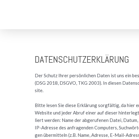
DATENSCHUTZERKLÄRUNG
Der Schutz Ihrer per­sön­li­chen Daten ist uns ein be­so
(DSG 2018, DSGVO, TKG 2003). In die­sen Da­ten­schutz­
site.
Bitte lesen Sie diese Er­klä­rung sorg­fäl­tig, da hier 
Web­site und jeder Abruf einer auf die­ser hin­ter­leg­te
liert wer­den: Name der ab­ge­ru­fe­nen Datei, Datum, 
IP-Adres­se des an­fra­gen­den Com­pu­ters, Such­wör­te
gen über­mit­teln (z.B. Name, Adres­se, E-Mail-Adres­s