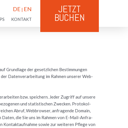
JETZT
DE
EN
|
BUCHEN
PS
KONTAKT
auf Grund­la­ge der ge­setz­li­chen Be­stim­mun­gen
 der Da­ten­ver­ar­bei­tung im Rah­men un­se­rer Web­
r­ar­bei­ten bzw. spei­chern. Jeder Zu­griff auf un­se­re
e­zo­ge­nen und sta­tis­ti­schen Zwe­cken. Pro­to­kol­
rei­chen Abruf, Web­brow­ser, an­fra­gen­de Do­main,
e­nen Daten, die Sie uns im Rah­men von E-Mail-An­fra­
n Kon­takt­auf­nah­me sowie zur wei­te­ren Pfle­ge von