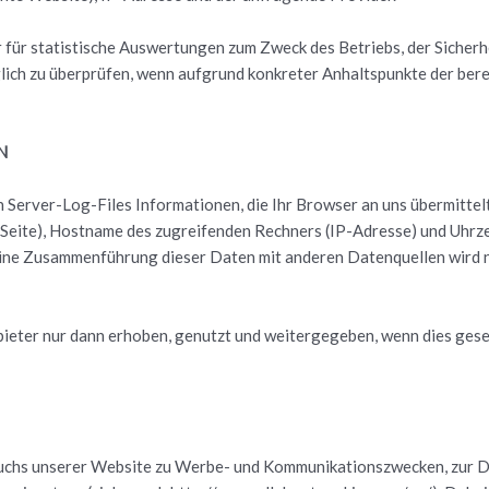
r für sta­tis­ti­sche Aus­wer­tun­gen zum Zweck des Be­triebs, der Si­cher­
g­lich zu über­prü­fen, wenn auf­grund kon­kre­ter An­halts­punk­te der be­r
N
n Ser­ver-Log-Files In­for­ma­tio­nen, die Ihr Brow­ser an uns über­mit­tel
e Seite), Host­na­me des zu­grei­fen­den Rech­ners (IP-Adres­se) und Uhr­
. Eine Zu­sam­men­füh­rung die­ser Daten mit an­de­ren Da­ten­quel­len wi
e­ter nur dann er­ho­ben, ge­nutzt und wei­ter­ge­ge­ben, wenn dies ge­setz
chs un­se­rer Web­site zu Werbe- und Kom­mu­ni­ka­ti­ons­zwe­cken, zur Du