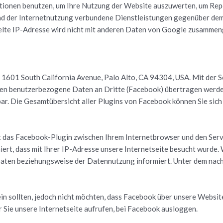
­tio­nen be­nut­zen, um Ihre Nut­zung der Web­site aus­zu­wer­ten, um Re­p
d der In­ter­net­nut­zung ver­bun­de­ne Dienst­leis­tun­gen ge­gen­über de
el­te IP-Adres­se wird nicht mit an­de­ren Daten von Goog­le zu­sam­men­
, 1601 South Ca­li­for­nia Ave­nue, Palo Alto, CA 94304, USA. Mit der So
­nen be­nut­zer­be­zo­ge­ne Daten an Drit­te (Face­book) über­tra­gen wer­
­bar. Die Ge­samt­über­sicht aller Plugins von Face­book kön­nen Sie sich
ellt das Face­book-Plu­gin zwi­schen Ihrem In­ter­net­brow­ser und den Ser­
t, dass mit Ihrer IP-Adres­se un­se­re In­ter­net­sei­te be­sucht wurde. Wir
ten be­zie­hungs­wei­se der Da­ten­nut­zung in­for­miert. Unter dem nach­
in soll­ten, je­doch nicht möch­ten, dass Face­book über un­se­re Web­s
Sie un­se­re In­ter­net­sei­te auf­ru­fen, bei Face­book aus­log­gen.