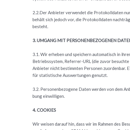
2.2.Der An­bie­ter ver­wen­det die Pro­to­koll­da­ten nu
be­hält sich je­doch vor, die Pro­to­koll­da­ten nach­trä
be­steht.
3. UM­GANG MIT PER­SO­NEN­BE­ZO­GE­NEN DATE
3.1. Wir er­he­ben und spei­chern au­to­ma­tisch in ihre
Be­triebs­sys­tem, Re­fer­rer-URL (die zuvor be­such­t
An­bie­ter nicht be­stimm­ten Per­so­nen zu­or­den­bar
für sta­tis­ti­sche Aus­wer­tun­gen ge­nutzt.
3.2. Per­so­nen­be­zo­ge­ne Daten wer­den von dem An­bi
bung ein­wil­li­gen.
4. COO­KIES
Wir wei­sen dar­auf hin, dass wir im Rah­men des Be­su