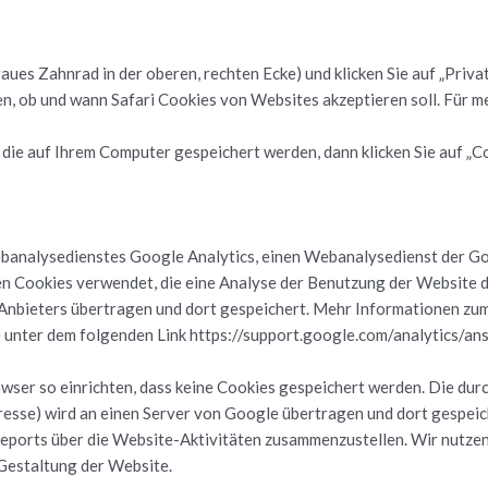
grau­es Zahn­rad in der obe­ren, rech­ten Ecke) und kli­cken Sie auf „Pri­vat
ren, ob und wann Sa­fa­ri Coo­kies von Web­sites ak­zep­tie­ren soll. Für meh
ie auf Ihrem Com­pu­ter ge­spei­chert wer­den, dann kli­cken Sie auf „Coo
­ana­ly­se­diens­tes Goog­le Ana­ly­tics, einen Web­ana­ly­se­dienst der 
o­kies ver­wen­det, die eine Ana­ly­se der Be­nut­zung der Web­site dur
An­bie­ters über­tra­gen und dort ge­spei­chert. Mehr In­for­ma­tio­nen zu
oog­le unter dem fol­gen­den Link https://support.google.com/analytics
w­ser so ein­rich­ten, dass keine Coo­kies ge­spei­chert wer­den. Die durc
dres­se) wird an einen Ser­ver von Goog­le über­tra­gen und dort ge­spei­ch
orts über die Web­site-Ak­ti­vi­tä­ten zu­sam­men­zu­stel­len. Wir nut­zen 
Ge­stal­tung der Web­site.