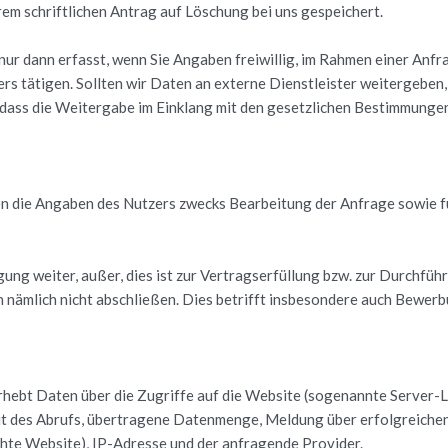
em schrift­li­chen An­trag auf Lö­schung bei uns ge­spei­chert.
nur dann er­fasst, wenn Sie An­ga­ben frei­wil­lig, im Rah­men einer An­f
s tä­ti­gen. Soll­ten wir Daten an ex­ter­ne Dienst­leis­ter wei­ter­ge­ben,
, dass die Wei­ter­ga­be im Ein­klang mit den ge­setz­li­chen Be­stim­mun­ge
en die An­ga­ben des Nut­zers zwecks Be­ar­bei­tung der An­fra­ge sowie fü
ng wei­ter, außer, dies ist zur Ver­trags­er­fül­lung bzw. zur Durch­füh­ru
äm­lich nicht ab­schlie­ßen. Dies be­trifft ins­be­son­de­re auch Be­wer
r­hebt Daten über die Zu­grif­fe auf die Web­site (so­ge­nann­te Ser­ver-
 des Ab­rufs, über­tra­ge­ne Da­ten­men­ge, Mel­dung über er­folg­rei­che
­te Web­site), IP-Adres­se und der an­fra­gen­de Pro­vi­der.