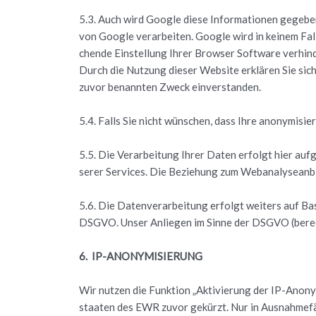
5.3. Auch wird Goog­le diese In­for­ma­tio­nen ge­ge­be­
von Goog­le ver­ar­bei­ten. Goog­le wird in kei­nem Fall
chen­de Ein­stel­lung Ihrer Brow­ser Soft­ware ver­hin­d
Durch die Nut­zung die­ser Web­site er­klä­ren Sie si
zuvor be­nann­ten Zweck ein­ver­stan­den.
5.4. Falls Sie nicht wün­schen, dass Ihre an­ony­mi­sie
5.5. Die Ver­ar­bei­tung Ihrer Daten er­folgt hier auf
se­rer Ser­vices. Die Be­zie­hung zum Web­ana­ly­se­an­b
5.6. Die Da­ten­ver­ar­bei­tung er­folgt wei­ters auf Ba
DSGVO. Unser An­lie­gen im Sinne der DSGVO (be­rech­tig
6. IP-AN­ONY­MI­SIE­RUNG
Wir nut­zen die Funk­ti­on „Ak­ti­vie­rung der IP-An­on
staa­ten des EWR zuvor ge­kürzt. Nur in Aus­nah­me­fä