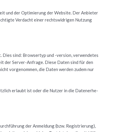
heit und der Op­ti­mie­rung der Web­site. Der An­bie­ter
ech­tig­te Ver­dacht einer rechts­wid­ri­gen Nut­zung
t. Dies sind: Brow­ser­typ und -ver­si­on, ver­wen­de­tes
zeit der Ser­ver-An­fra­ge. Diese Daten sind für den
rd nicht vor­ge­nom­men, die Daten wer­den zudem nur
­lich er­laubt ist oder die Nut­zer in die Da­ten­er­he­
rch­füh­rung der An­mel­dung (bzw. Re­gis­trie­rung),