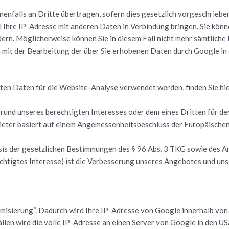
nen­falls an Drit­te über­tra­gen, so­fern dies ge­setz­lich vor­ge­schrie
 Ihre IP-Adres­se mit an­de­ren Daten in Ver­bin­dung brin­gen. Sie kön­ne
ern. Mög­li­cher­wei­se kön­nen Sie in die­sem Fall nicht mehr sämt­li­che 
ch mit der Be­ar­bei­tung der über Sie er­ho­be­nen Daten durch Goog­le 
r­ten Daten für die Web­site-Ana­ly­se ver­wen­det wer­den, fin­den Sie hi
­grund un­se­res be­rech­tig­ten In­ter­es­ses oder dem eines Drit­ten fü
ie­ter ba­siert auf einem An­ge­mes­sen­heits­be­schluss der Eu­ro­päi­schen
sis der ge­setz­li­chen Be­stim­mun­gen des § 96 Abs. 3 TKG sowie des Art. 6
­tes In­ter­es­se) ist die Ver­bes­se­rung un­se­res An­ge­bo­tes und un­s
y­mi­sie­rung“. Da­durch wird Ihre IP-Adres­se von Goog­le in­ner­halb von
l­len wird die volle IP-Adres­se an einen Ser­ver von Goog­le in den US