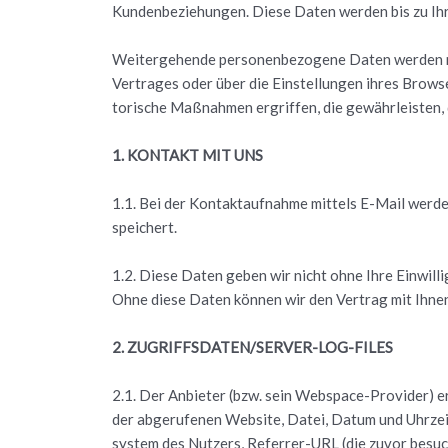
Kun­den­be­zie­hun­gen. Diese Daten wer­den bis zu Ihr
Wei­ter­ge­hen­de per­so­nen­be­zo­ge­ne Daten wer­den 
Ver­tra­ges oder über die Ein­stel­lun­gen ihres Brow­ser
to­ri­sche Maß­nah­men er­grif­fen, die ge­währ­leis­ten
1. KON­TAKT MIT UNS
1.1. Bei der Kon­takt­auf­nah­me mit­tels E-Mail wer­d
spei­chert.
1.2. Diese Daten geben wir nicht ohne Ihre Ein­wil­li­gu
Ohne diese Daten kön­nen wir den Ver­trag mit Ihnen n
2. ZU­GRIFFS­DA­TEN/SER­VER-LOG-FILES
2.1. Der An­bie­ter (bzw. sein Webs­pace-Pro­vi­der) e
der ab­ge­ru­fe­nen Web­site, Datei, Datum und Uhr­zeit
sys­tem des Nut­zers, Re­fer­rer-URL (die zuvor be­such