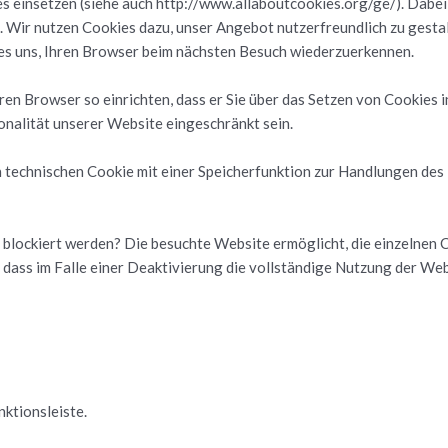
 ein­set­zen (siehe auch http://www.allaboutcookies.org/ge/). Dabei han­
Wir nut­zen Coo­kies dazu, unser An­ge­bot nut­zer­freund­lich zu ge­stal­
n es uns, Ihren Brow­ser beim nächs­ten Be­such wie­der­zu­er­ken­nen.
n Brow­ser so ein­rich­ten, dass er Sie über das Set­zen von Coo­kies in­fo
­na­li­tät un­se­rer Web­site ein­ge­schränkt sein.
 tech­ni­schen Coo­kie mit einer Spei­cher­funk­ti­on zur Hand­lun­gen des 
blo­ckiert wer­den? Die be­such­te Web­site er­mög­licht, die ein­zel­nen Coo
, dass im Falle einer De­ak­ti­vie­rung die voll­stän­di­ge Nut­zung der We
ti­ons­leis­te.