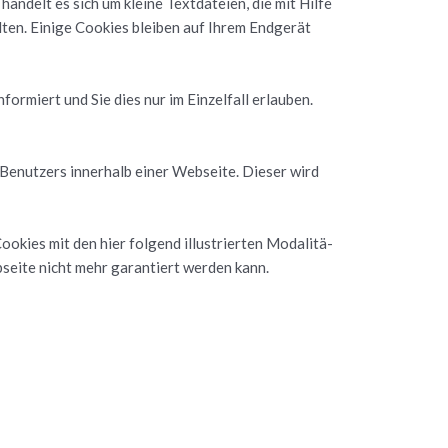
delt es sich um klei­ne Text­da­tei­en, die mit Hilfe
ten. Ei­ni­ge Coo­kies blei­ben auf Ihrem End­ge­rät
r­miert und Sie dies nur im Ein­zel­fall er­lau­ben.
Be­nut­zers in­ner­halb einer Web­sei­te. Die­ser wird
­kies mit den hier fol­gend il­lus­trier­ten Mo­da­li­tä­
b­sei­te nicht mehr ga­ran­tiert wer­den kann.