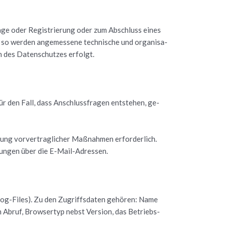
ra­ge oder Re­gis­trie­rung oder zum Ab­schluss eines
 so wer­den an­ge­mes­se­ne tech­ni­sche und or­ga­ni­sa­
n des Da­ten­schut­zes er­folgt.
r den Fall, dass An­schluss­fra­gen ent­ste­hen, ge­
ng vor­ver­trag­li­cher Maß­nah­men er­for­der­lich.
­bun­gen über die E-Mail-Adres­sen.
Log-Files). Zu den Zu­griffs­da­ten ge­hö­ren: Name
n Abruf, Brow­ser­typ nebst Ver­si­on, das Be­triebs­