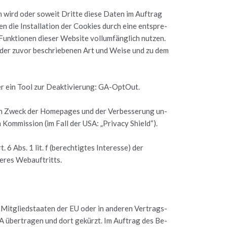
­ben wird oder so­weit Drit­te diese Daten im Auf­trag
n die In­stal­la­ti­on der Coo­kies durch eine ent­spre­
Funk­tio­nen die­ser Web­site voll­um­fäng­lich nut­zen.
in der zuvor be­schrie­be­nen Art und Weise und zu dem
er ein Tool zur De­ak­ti­vie­rung: GA-Op­tOut.
r den Zweck der Home­pages und der Ver­bes­se­rung un­
 Kom­mis­si­on (im Fall der USA: „Pri­va­cy Shield“).
 Abs. 1 lit. f (be­rech­tig­tes In­ter­es­se) der
e­res Web­auf­tritts.
 Mit­glied­staa­ten der EU oder in an­de­ren Ver­trags­
A über­tra­gen und dort ge­kürzt. Im Auf­trag des Be­