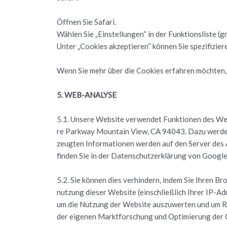
Öff­nen Sie Sa­fa­ri.
Wäh­len Sie „Ein­stel­lun­gen“ in der Funk­ti­ons­lis­te (
Unter „Coo­kies ak­zep­tie­ren“ kön­nen Sie spe­zi­fi­zie­
Wenn Sie mehr über die Coo­kies er­fah­ren möch­ten, d
5. WEB-ANA­LY­SE
5.1. Un­se­re Web­site ver­wen­det Funk­tio­nen des Web
re Park­way Moun­tain View, CA 94043. Dazu wer­den Co
zeug­ten In­for­ma­tio­nen wer­den auf den Ser­ver des 
fin­den Sie in der Da­ten­schut­z­er­klä­rung von G
5.2. Sie kön­nen dies ver­hin­dern, indem Sie Ihren Bro
nut­zung die­ser Web­site (ein­schlie­ß­lich Ihrer IP-A
um die Nut­zung der Web­site aus­zu­wer­ten und um Re­p
der ei­ge­nen Markt­for­schung und Op­ti­mie­rung der 