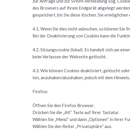
zur An­fra­ge und zur SPAM-Ver­mei­dung sog. Coo­kies
des Brow­sers auf Ihrem End­ge­rät ab­ge­legt wer­den. 
ge­spei­chert, bis Sie diese lö­schen. Sie er­mög­li­che
4.1. Wenn Sie dies nicht wün­schen, so kön­nen Sie Ihre
Bei der De­ak­ti­vie­rung von Coo­kies kann die Funk­tio
4.2. Sit­zungscoo­kie (lokal): Es han­delt sich um einen
beim Ver­las­sen der Web­sei­te ge­löscht.
4.3. Wie kön­nen Coo­kies de­ak­ti­viert, ge­löscht oder 
ten, an­zu­ha­ken/ab­zu­ha­ken, je­doch mit dem Hin­weis
Fire­fox:
Öff­nen Sie den Fire­fox Brow­ser.
Drü­cken Sie die „Alt“ Taste auf Ihrer Tas­ta­tur.
Wäh­len Sie „Menü“ und dann „Op­tio­nen“ in Ihrer Funk­
Wäh­len Sie den Rei­ter „Pri­vat­sphä­re“ aus.