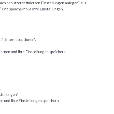
 be­nut­zer­de­fi­nier­ten Ein­stel­lun­gen an­le­gen“ aus.
“ und spei­chern Sie Ihre Ein­stel­lun­gen.
 „In­ter­net­op­tio­nen“.
er­nen und Ihre Ein­stel­lun­gen spei­chern.
.
tel­lun­gen“.
en und Ihre Ein­stel­lun­gen spei­chern.