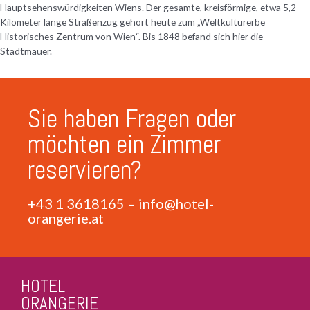
Hauptsehenswürdigkeiten Wiens. Der gesamte, kreisförmige, etwa 5,2
Kilometer lange Straßenzug gehört heute zum „Weltkulturerbe
Historisches Zentrum von Wien“. Bis 1848 befand sich hier die
Stadtmauer.
Sie haben Fragen oder
möchten ein Zimmer
reservieren?
+43 1 3618165
–
info@hotel-
orangerie.at
HOTEL
ORANGERIE