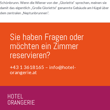
Schönbrunn. Wenn die Wiener von der „Gloriette“ sprechen, meinen sie
damit das eigentlich „Große Gloriette“ genannte Gebäude am Hügel über
dem zentralen „Neptunbrunnen“.
Sie haben Fragen oder
möchten ein Zimmer
reservieren?
+43 1 3618165
–
info@hotel-
orangerie.at
HOTEL
ORANGERIE