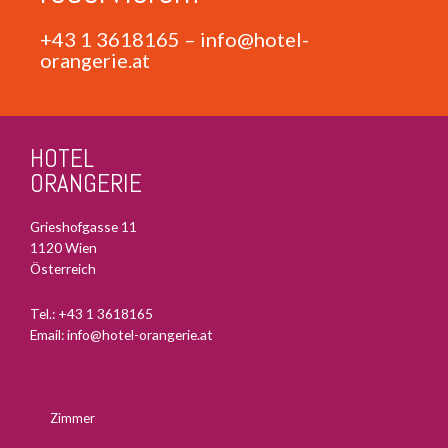
+43 1 3618165
–
info@hotel-
orangerie.at
HOTEL
ORANGERIE
Grieshofgasse 11
1120 Wien
Österreich
Tel.:
+43 1 3618165
Email:
info@hotel-orangerie.at
Zimmer