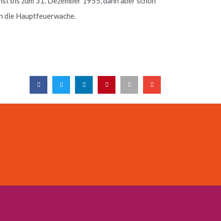
nst bis zum 31. Dezember 1955, dann aber schon
an die Hauptfeuerwache.