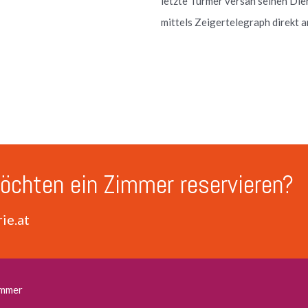
letzte Türmer versah seinen Die
mittels Zeigertelegraph direkt 
öchten ein Zimmer reservieren?
ie.at
mmer