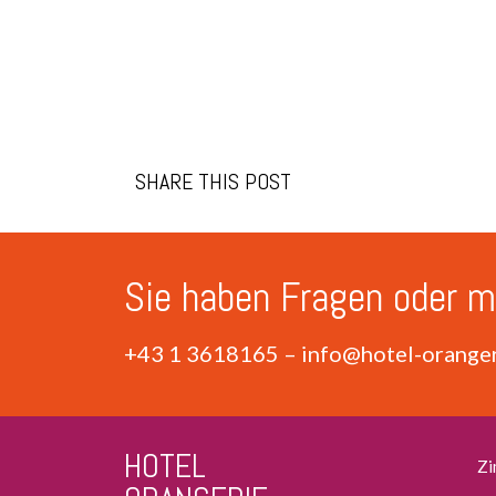
SHARE THIS POST
Sie haben Fragen oder m
+43 1 3618165
–
info@hotel-oranger
HOTEL
Zi