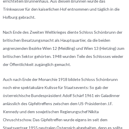
errichtetem Brunnenhaus. Aus diesem Brunnen wurde das
Trinkwasser für den kaiserlichen Hof entnommen und täglich in die
Hofburg gebracht.
Nach Ende des Zweiten Weltkrieges diente Schloss Schönbrunn der
britischen Besatzungsmacht als Hauptquartier, da die beiden
angrenzenden Bezirke Wien 12 (Meidling) und Wien 13 (Hietzing) zum
britischen Sektor gehörten. 1948 wurden Teile des Schlosses wieder
der Öffentlichkeit zugänglich gemacht.
Auch nach Ende der Monarchie 1918 bildete Schloss Schönbrunn
noch eine spektakuläre Kulisse für Staatsevents: So gab der
österreichische Bundespräsident Adolf Schärf 1961 ein Galadinner
anlässlich des Gipfeltreffens zwischen dem US-Präsidenten J.F.
Kennedy und dem sowjetischen Regierungschef Nikita
Chruschtschow. Das Gipfeltreffen wurde eigens im seit dem
Staatsvertrag 1955 neutralen Österreich abgehalten, denn es sollte