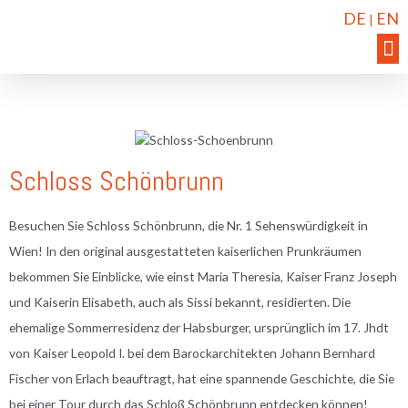
DE
EN
|
Schloss Schönbrunn
Besuchen Sie Schloss Schönbrunn, die Nr. 1 Sehenswürdigkeit in
Wien! In den original ausgestatteten kaiserlichen Prunkräumen
bekommen Sie Einblicke, wie einst Maria Theresia, Kaiser Franz Joseph
und Kaiserin Elisabeth, auch als Sissi bekannt, residierten. Die
ehemalige Sommerresidenz der Habsburger, ursprünglich im 17. Jhdt
von Kaiser Leopold I. bei dem Barockarchitekten Johann Bernhard
Fischer von Erlach beauftragt, hat eine spannende Geschichte, die Sie
bei einer Tour durch das Schloß Schönbrunn entdecken können!