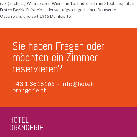
das (höchste) Wahrzeichen Wiens und befindet sich am Stephansplatz im
Ersten Bezirk. Er ist eines der wichtigsten gotischen Bauwerke
Österreichs und seit 1365 Domkapitel.
Sie haben Fragen oder
möchten ein Zimmer
reservieren?
+43 1 3618165
–
info@hotel-
orangerie.at
HOTEL
ORANGERIE