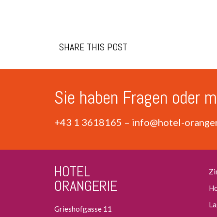
SHARE THIS POST
Sie haben Fragen oder m
+43 1 3618165
–
info@hotel-oranger
HOTEL
Zi
ORANGERIE
Ho
La
Grieshofgasse 11