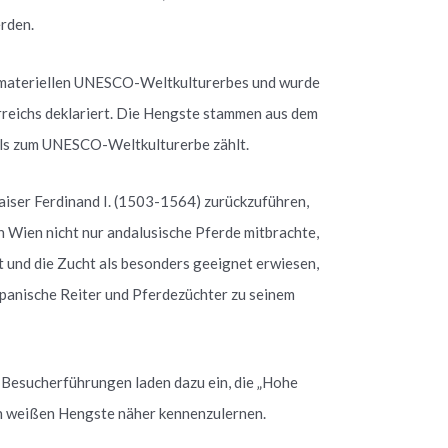
rden.
 immateriellen UNESCO-Weltkulturerbes und wurde
rreichs deklariert. Die Hengste stammen aus dem
lls zum UNESCO-Weltkulturerbe zählt.
Kaiser Ferdinand I. (1503-1564) zurückzuführen,
h Wien nicht nur andalusische Pferde mitbrachte,
st und die Zucht als besonders geeignet erwiesen,
spanische Reiter und Pferdezüchter zu seinem
 Besucherführungen laden dazu ein, die „Hohe
en weißen Hengste näher kennenzulernen.