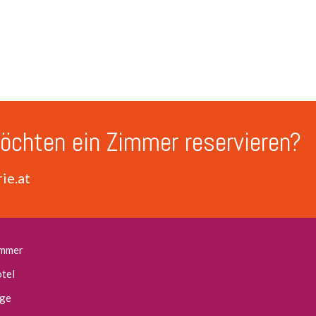
öchten ein Zimmer reservieren?
ie.at
mmer
tel
ge