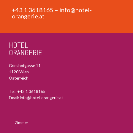
+43 1 3618165
–
info@hotel-
orangerie.at
HOTEL
ORANGERIE
Grieshofgasse 11
1120 Wien
Österreich
Tel.:
+43 1 3618165
Email:
info@hotel-orangerie.at
Zimmer