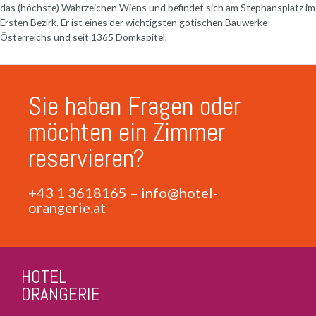
das (höchste) Wahrzeichen Wiens und befindet sich am Stephansplatz im
Ersten Bezirk. Er ist eines der wichtigsten gotischen Bauwerke
Österreichs und seit 1365 Domkapitel.
Sie haben Fragen oder
möchten ein Zimmer
reservieren?
+43 1 3618165
–
info@hotel-
orangerie.at
HOTEL
ORANGERIE