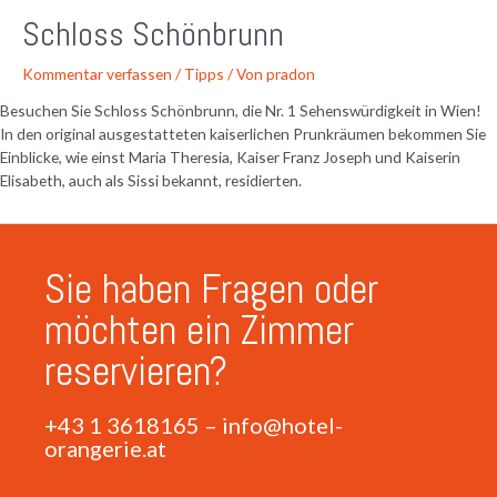
Schloss Schönbrunn
Kommentar verfassen
/
Tipps
/ Von
pradon
Besuchen Sie Schloss Schönbrunn, die Nr. 1 Sehenswürdigkeit in Wien!
In den original ausgestatteten kaiserlichen Prunkräumen bekommen Sie
Einblicke, wie einst Maria Theresia, Kaiser Franz Joseph und Kaiserin
Elisabeth, auch als Sissi bekannt, residierten.
Sie haben Fragen oder
möchten ein Zimmer
reservieren?
+43 1 3618165
–
info@hotel-
orangerie.at